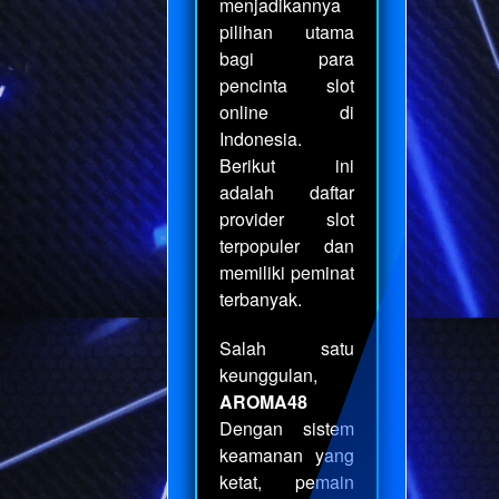
menjadikannya
pilihan utama
bagi para
pencinta slot
online di
Indonesia.
Berikut ini
adalah daftar
provider slot
terpopuler dan
memiliki peminat
terbanyak.
Salah satu
keunggulan,
AROMA48
Dengan sistem
keamanan yang
ketat, pemain