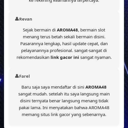
ke rekening keamannya terpercaya.
Revan
Sejak bermain di
AROMA48
, bermain slot
menang terus betah sekali bermain disini.
Pasarannya lengkap, hasil update cepat, dan
pelayanannya profesional. sangat-sangat di
rekomendasikan
link gacor ini
sangat nyaman.
Farel
Baru saja saya mendaftar di sini
AROMA48
sangat mudah. setelah itu saya langsung main
disini ternyata benar langsung menang tidak
pakai lama. Ini menyatakan bahwa AROMA48
memang situs link gacor yang sebenarnya.